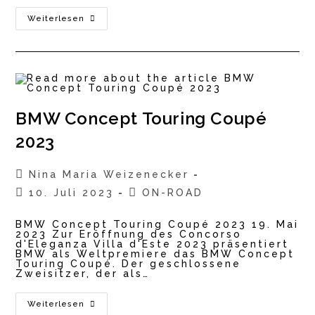
Lancia
Weiterlesen
Pu+Ra
HPE
Concept
2023
BMW Concept Touring Coupé
2023
Beitrags-
Nina Maria Weizenecker
Autor:
Beitrag
Beitrags-
10. Juli 2023
ON-ROAD
veröffentlicht:
Kategorie:
BMW Concept Touring Coupé 2023 19. Mai
2023 Zur Eröffnung des Concorso
d'Eleganza Villa d'Este 2023 präsentiert
BMW als Weltpremiere das BMW Concept
Touring Coupé. Der geschlossene
Zweisitzer, der als…
BMW
Weiterlesen
Concept