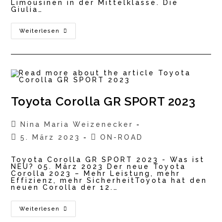
Limousinen in der Mittelklasse. Die
Giulia…
Alfa
Weiterlesen
Romeo
Giulia
2023
Toyota Corolla GR SPORT 2023
Beitrags-
Nina Maria Weizenecker
Autor:
Beitrag
Beitrags-
5. März 2023
ON-ROAD
veröffentlicht:
Kategorie:
Toyota Corolla GR SPORT 2023 - Was ist
NEU? 05. März 2023 Der neue Toyota
Corolla 2023 – Mehr Leistung, mehr
Effizienz, mehr SicherheitToyota hat den
neuen Corolla der 12.…
Toyota
Weiterlesen
Corolla