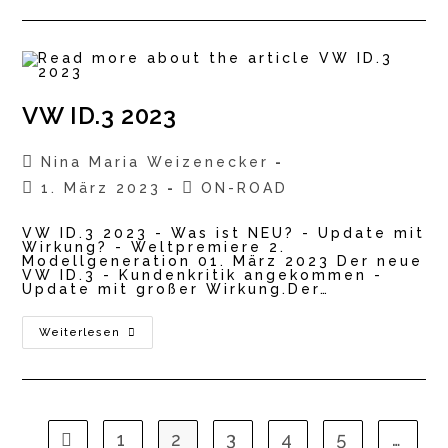
GR
SPORT
2023
VW ID.3 2023
Beitrags-
Nina Maria Weizenecker
Autor:
Beitrag
Beitrags-
1. März 2023
ON-ROAD
veröffentlicht:
Kategorie:
VW ID.3 2023 - Was ist NEU? - Update mit
Wirkung? - Weltpremiere 2.
Modellgeneration 01. März 2023 Der neue
VW ID.3 - Kundenkritik angekommen -
Update mit großer Wirkung.Der…
VW
Weiterlesen
ID.3
2023
1
2
3
4
5
…
Gehe zur vorherigen Seite