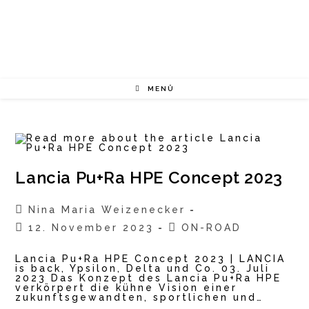
Zum
Inhalt
springen
MENÜ
Lancia Pu+Ra HPE Concept 2023
Beitrags-
Nina Maria Weizenecker
Autor:
Beitrag
Beitrags-
12. November 2023
ON-ROAD
veröffentlicht:
Kategorie:
Lancia Pu+Ra HPE Concept 2023 | LANCIA
is back, Ypsilon, Delta und Co. 03. Juli
2023 Das Konzept des Lancia Pu+Ra HPE
verkörpert die kühne Vision einer
zukunftsgewandten, sportlichen und…