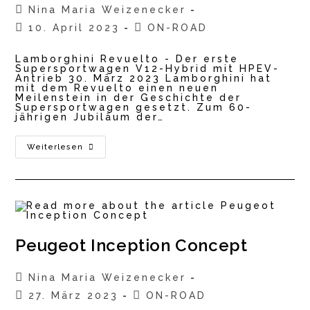
Beitrags-
Nina Maria Weizenecker
Autor:
Beitrag
Beitrags-
10. April 2023
ON-ROAD
veröffentlicht:
Kategorie:
Lamborghini Revuelto - Der erste
Supersportwagen V12-Hybrid mit HPEV-
Antrieb 30. März 2023 Lamborghini hat
mit dem Revuelto einen neuen
Meilenstein in der Geschichte der
Supersportwagen gesetzt. Zum 60-
jährigen Jubiläum der…
Lamborghini
Weiterlesen
Revuelto
Peugeot Inception Concept
Beitrags-
Nina Maria Weizenecker
Autor:
Beitrag
Beitrags-
27. März 2023
ON-ROAD
veröffentlicht:
Kategorie: