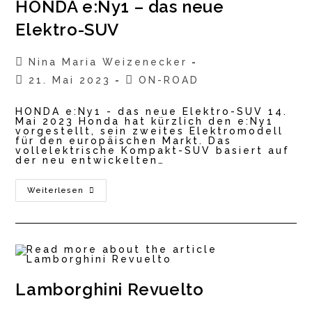
HONDA e:Ny1 – das neue
Vollhybrid-
SUV
Elektro-SUV
Beitrags-
Nina Maria Weizenecker
Autor:
Beitrag
Beitrags-
21. Mai 2023
ON-ROAD
veröffentlicht:
Kategorie:
HONDA e:Ny1 - das neue Elektro-SUV 14.
Mai 2023 Honda hat kürzlich den e:Ny1
vorgestellt, sein zweites Elektromodell
für den europäischen Markt. Das
vollelektrische Kompakt-SUV basiert auf
der neu entwickelten…
HONDA
Weiterlesen
E:Ny1
–
Das
Neue
Elektro-
SUV
Lamborghini Revuelto