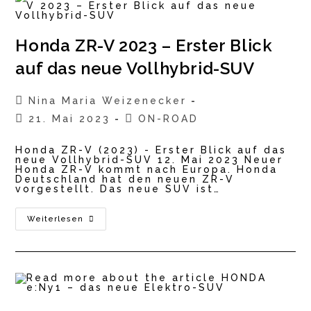
Honda ZR-V 2023 – Erster Blick
auf das neue Vollhybrid-SUV
Beitrags-
Nina Maria Weizenecker
Autor:
Beitrag
Beitrags-
21. Mai 2023
ON-ROAD
veröffentlicht:
Kategorie:
Honda ZR-V (2023) - Erster Blick auf das
neue Vollhybrid-SUV 12. Mai 2023 Neuer
Honda ZR-V kommt nach Europa. Honda
Deutschland hat den neuen ZR-V
vorgestellt. Das neue SUV ist…
Honda
Weiterlesen
ZR-
V
2023
–
Erster
Blick
Auf
Das
Neue