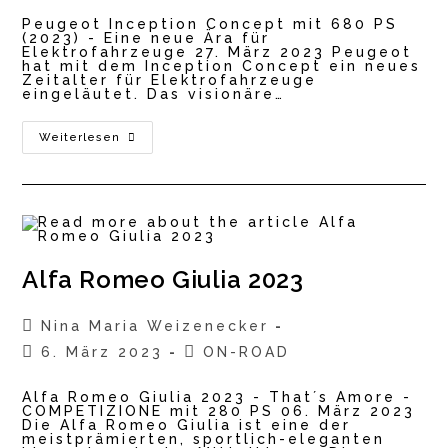
Peugeot Inception Concept mit 680 PS
(2023) - Eine neue Ära für
Elektrofahrzeuge 27. März 2023 Peugeot
hat mit dem Inception Concept ein neues
Zeitalter für Elektrofahrzeuge
eingeläutet. Das visionäre…
Peugeot
Weiterlesen
Inception
Concept
Alfa Romeo Giulia 2023
Beitrags-
Nina Maria Weizenecker
Autor:
Beitrag
Beitrags-
6. März 2023
ON-ROAD
veröffentlicht:
Kategorie:
Alfa Romeo Giulia 2023 - That´s Amore -
COMPETIZIONE mit 280 PS 06. März 2023
Die Alfa Romeo Giulia ist eine der
meistprämierten, sportlich-eleganten