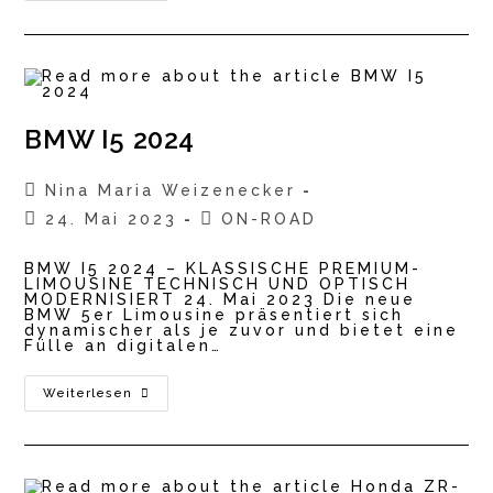
Touring
Coupé
2023
BMW I5 2024
Beitrags-
Nina Maria Weizenecker
Autor:
Beitrag
Beitrags-
24. Mai 2023
ON-ROAD
veröffentlicht:
Kategorie:
BMW I5 2024 – KLASSISCHE PREMIUM-
LIMOUSINE TECHNISCH UND OPTISCH
MODERNISIERT 24. Mai 2023 Die neue
BMW 5er Limousine präsentiert sich
dynamischer als je zuvor und bietet eine
Fülle an digitalen…
BMW
Weiterlesen
I5
2024