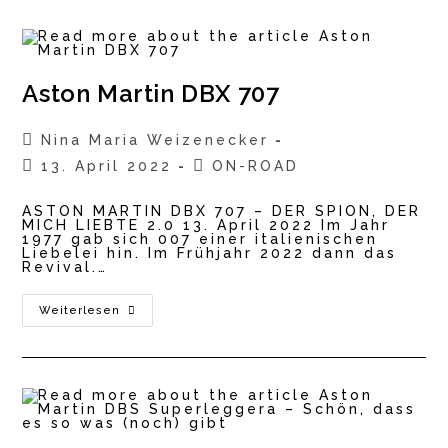
Aston Martin DBX 707
Beitrags-
Nina Maria Weizenecker
Autor:
Beitrag
Beitrags-
13. April 2022
ON-ROAD
veröffentlicht:
Kategorie:
ASTON MARTIN DBX 707 – DER SPION, DER
MICH LIEBTE 2.0 13. April 2022 Im Jahr
1977 gab sich 007 einer italienischen
Liebelei hin. Im Frühjahr 2022 dann das
Revival.…
Aston
Weiterlesen
Martin
DBX
707