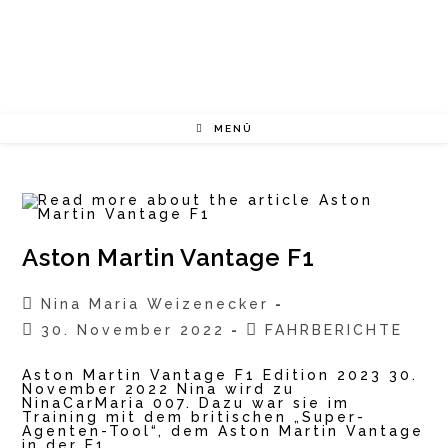
Zum
Inhalt
springen
MENÜ
Aston Martin Vantage F1
Beitrags-
Nina Maria Weizenecker
Autor:
Beitrag
Beitrags-
30. November 2022
FAHRBERICHTE
veröffentlicht:
Kategorie:
Aston Martin Vantage F1 Edition 2023 30.
November 2022 Nina wird zu
NinaCarMaria 007. Dazu war sie im
Training mit dem britischen „Super-
Agenten-Tool“, dem Aston Martin Vantage
in der F1…