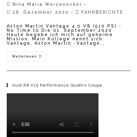
Beitrags-
Nina Maria Weizenecker
Autor:
Beitrag
Beitrags-
26. Dezember 2020
FAHRBERICHTE
veröffentlicht:
Kategorie:
Aston Martin Vantage 4.0 V8 (510 PS) -
No Time to Die 01. September 2020
Heute begebe ich mich auf geheime
Mission. Mein Kollege nennt sich:
Vantage, Aston Martin -Vantage.…
Aston
Weiterlesen
Martin
Vantage
4.0
V8
2020
–
Audi R8 V10 Performance Quattro Coupe
No
Time
To
Die