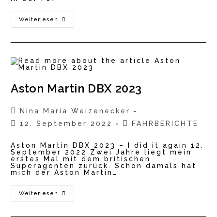
Aston
Weiterlesen
Martin
Vantage
F1
Aston Martin DBX 2023
Beitrags-
Nina Maria Weizenecker
Autor:
Beitrag
Beitrags-
12. September 2022
FAHRBERICHTE
veröffentlicht:
Kategorie:
Aston Martin DBX 2023 – I did it again 12.
September 2022 Zwei Jahre liegt mein
erstes Mal mit dem britischen
Superagenten zurück. Schon damals hat
mich der Aston Martin…
Aston
Weiterlesen
Martin
DBX
2023