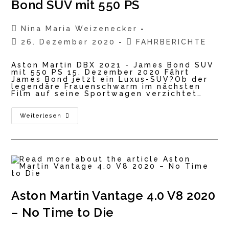
Bond SUV mit 550 PS
Beitrags-
Nina Maria Weizenecker
Autor:
Beitrag
Beitrags-
26. Dezember 2020
FAHRBERICHTE
veröffentlicht:
Kategorie:
Aston Martin DBX 2021 - James Bond SUV
mit 550 PS 15. Dezember 2020 Fährt
James Bond jetzt ein Luxus-SUV?Ob der
legendäre Frauenschwarm im nächsten
Film auf seine Sportwagen verzichtet…
Aston
Weiterlesen
Martin
DBX
2021
–
James
Bond
SUV
Mit
550
PS
Aston Martin Vantage 4.0 V8 2020
– No Time to Die