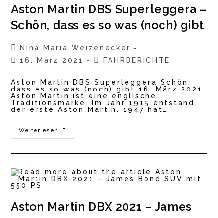
Aston Martin DBS Superleggera –
Schön, dass es so was (noch) gibt
Beitrags-
Nina Maria Weizenecker
Autor:
Beitrag
Beitrags-
16. März 2021
FAHRBERICHTE
veröffentlicht:
Kategorie:
Aston Martin DBS Superleggera Schön,
dass es so was (noch) gibt 16. März 2021
Aston Martin ist eine englische
Traditionsmarke. Im Jahr 1915 entstand
der erste Aston Martin. 1947 hat…
Aston
Weiterlesen
Martin
DBS
Superleggera
–
Schön,
Dass
Es
So
Was
(noch)
Aston Martin DBX 2021 – James
Gibt