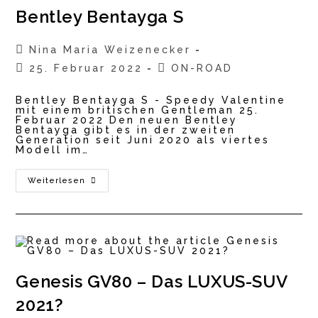
Bentley Bentayga S
Beitrags-
Nina Maria Weizenecker
Autor:
Beitrag
Beitrags-
25. Februar 2022
ON-ROAD
veröffentlicht:
Kategorie:
Bentley Bentayga S - Speedy Valentine
mit einem britischen Gentleman 25.
Februar 2022 Den neuen Bentley
Bentayga gibt es in der zweiten
Generation seit Juni 2020 als viertes
Modell im…
Bentley
Weiterlesen
Bentayga
S
Genesis GV80 – Das LUXUS-SUV
2021?