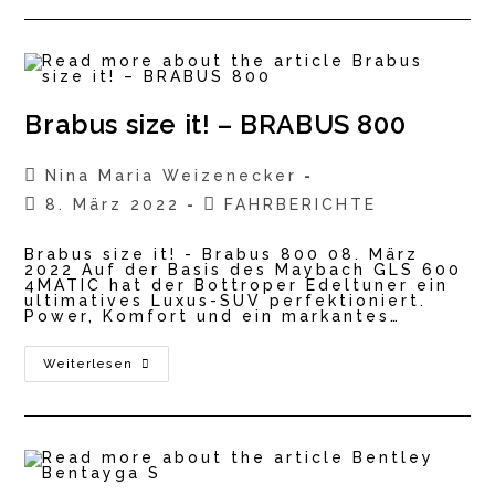
SUPERBLACK
Brabus size it! – BRABUS 800
Beitrags-
Nina Maria Weizenecker
Autor:
Beitrag
Beitrags-
8. März 2022
FAHRBERICHTE
veröffentlicht:
Kategorie:
Brabus size it! - Brabus 800 08. März
2022 Auf der Basis des Maybach GLS 600
4MATIC hat der Bottroper Edeltuner ein
ultimatives Luxus-SUV perfektioniert.
Power, Komfort und ein markantes…
Brabus
Weiterlesen
Size
It!
–
BRABUS
800