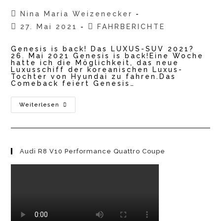
Beitrags-
Nina Maria Weizenecker
Autor:
Beitrag
Beitrags-
27. Mai 2021
FAHRBERICHTE
veröffentlicht:
Kategorie:
Genesis is back! Das LUXUS-SUV 2021?
26. Mai 2021 Genesis is back!Eine Woche
hatte ich die Möglichkeit, das neue
Luxusschiff der koreanischen Luxus-
Tochter von Hyundai zu fahren.Das
Comeback feiert Genesis…
Genesis
Weiterlesen
GV80
–
Das
LUXUS-
SUV
2021?
Audi R8 V10 Performance Quattro Coupe