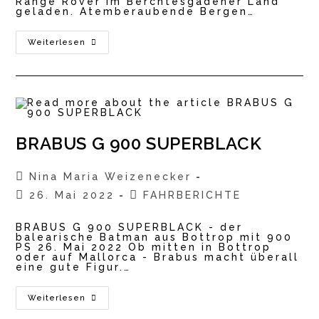
Range Rover im Berchtesgadener Land
geladen. Atemberaubende Bergen…
RANGE
Weiterlesen
ROVER
5
–
Luxus
SUV
Mit
530
PS
BRABUS G 900 SUPERBLACK
Beitrags-
Nina Maria Weizenecker
Autor:
Beitrag
Beitrags-
26. Mai 2022
FAHRBERICHTE
veröffentlicht:
Kategorie:
BRABUS G 900 SUPERBLACK - der
balearische Batman aus Bottrop mit 900
PS 26. Mai 2022 Ob mitten in Bottrop
oder auf Mallorca - Brabus macht überall
eine gute Figur.…
BRABUS
Weiterlesen
G
900