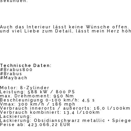
Sekunden.
YouTub
e
immer
entsper
Auch das Interieur lässt keine Wünsche offen
ren
und viel Liebe zum Detail, lässt mein Herz höh
Technische Daten:
#Brabus800
#Brabus
#Maybach
Motor: 8-Zylinder
Leistung: 588 kW / 800 PS
max. Drehmoment: 950 Nm
Beschleunigung 0-100 km/h: 4,5 s
Vmax: 300 km/h / 186 mph
Verbrauch innerorts / außerorts: 16,0 l/100km
Verbrauch kombiniert: 13,4 l/100km
Lackierung:
Lackierung: Obsidianschwarz metallic + Spieg
Peise ab: 423.066,22 EUR