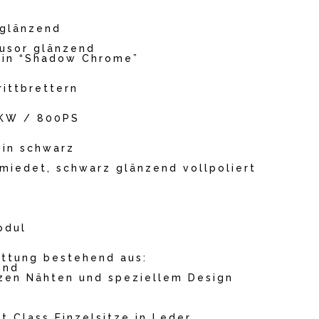
 glänzend
usor glänzend
e in “Shadow Chrome”
ittbrettern
8KW / 800PS
 in schwarz
miedet, schwarz glänzend vollpoliert
odul
ttung bestehend aus:
ond
rzen Nähten und speziellem Design
t Class Einzelsitze in Leder