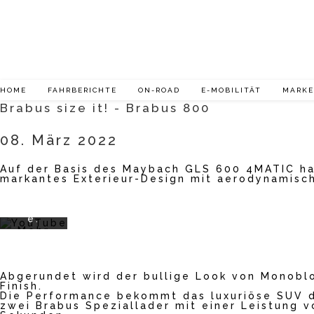
Zum
Inhalt
springen
Mit
dem
Laden
HOME
FAHRBERICHTE
ON-ROAD
E-MOBILITÄT
MARK
des
Brabus size it! - Brabus 800
Videos
akzept
ieren
08. März 2022
Sie die
Datens
Auf der Basis des Maybach GLS 600 4MATIC hat
chutze
markantes Exterieur-Design mit aerodynamisc
rklärun
g von
YouTub
e.
Mehr
erfahr
en
Abgerundet wird der bullige Look von Monoblo
Video
Finish.
laden
Die Performance bekommt das luxuriöse SUV d
zwei Brabus Speziallader mit einer Leistung 