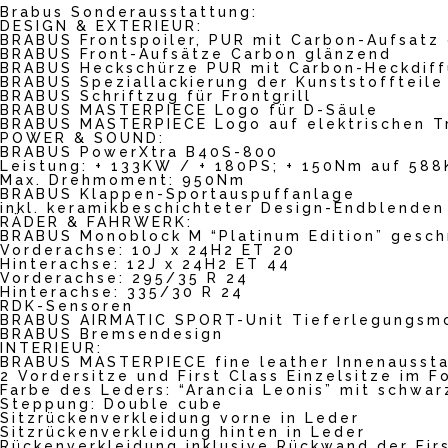
Brabus Sonderausstattung:
DESIGN & EXTERIEUR:
BRABUS Frontspoiler, PUR mit Carbon-Aufsatz
BRABUS Front-Aufsätze Carbon glänzend
BRABUS Heckschürze PUR mit Carbon-Heckdiff
BRABUS Speziallackierung der Kunststoffteil
BRABUS Schriftzug für Frontgrill
BRABUS MASTERPIECE Logo für D-Säule
BRABUS MASTERPIECE Logo auf elektrischen Tr
POWER & SOUND:
BRABUS PowerXtra B40S-800
Leistung: + 133KW / + 180PS; + 150Nm auf 58
Max. Drehmoment: 950Nm
BRABUS Klappen-Sportauspuffanlage
inkl. keramikbeschichteter Design-Endblenden
RÄDER & FAHRWERK:
BRABUS Monoblock M “Platinum Edition” gesch
Vorderachse: 10J x 24H2 ET 20
Hinterachse: 12J x 24H2 ET 44
Vorderachse: 295/35 R 24
Hinterachse: 335/30 R 24
RDK-Sensoren
BRABUS AIRMATIC SPORT-Unit Tieferlegungsm
BRABUS Bremsendesign
INTERIEUR:
BRABUS MASTERPIECE fine leather Innenaussta
2 Vordersitze und First Class Einzelsitze im F
Farbe des Leders: “Arancia Leonis” mit schwa
Steppung: Double cube
Sitzrückenverkleidung vorne in Leder
Sitzrückenverkleidung hinten in Leder
Rückenverkleidung inklusive Rückwand der Firs