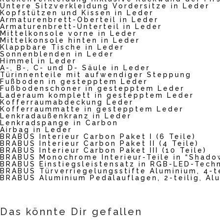
Untere Sitzverkleidung Vordersitze in Leder
Kopfstützen und Kissen in Leder
Armaturenbrett-Oberteil in Leder
Armaturenbrett-Unterteil in Leder
Mittelkonsole vorne in Leder
Mittelkonsole hinten in Leder
Klappbare Tische in Leder
Sonnenblenden in Leder
Himmel in Leder
A-, B-, C- und D- Säule in Leder
Türinnenteile mit aufwendiger Steppung
Fußboden in gestepptem Leder
Fußbodenschoner in gestepptem Leder
Laderaum komplett in gestepptem Leder
Kofferraumabdeckung Leder
Kofferraummatte in gestepptem Leder
Lenkradaußenkranz in Leder
Lenkradspange in Carbon
Airbag in Leder
BRABUS Interieur Carbon Paket I (6 Teile)
BRABUS Interieur Carbon Paket II (4 Teile)
BRABUS Interieur Carbon Paket III (10 Teile)
BRABUS Monochrome Interieur-Teile in “Shad
BRABUS Einstiegsleistensatz in RGB-LED-Techn
BRABUS Türverriegelungsstifte Aluminium, 4-t
BRABUS Aluminium Pedalauflagen, 2-teilig, Al
Das könnte Dir gefallen