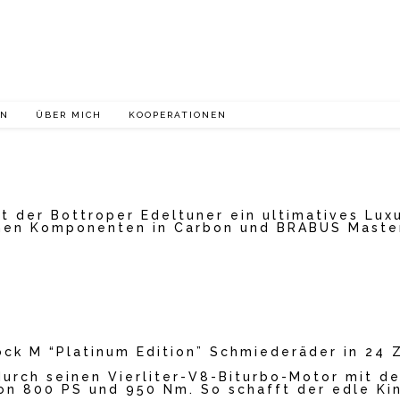
EN
ÜBER MICH
KOOPERATIONEN
 der Bottroper Edeltuner ein ultimatives Lux
hen Komponenten in Carbon und BRABUS Master
ck M “Platinum Edition” Schmiederäder in 24 
urch seinen Vierliter-V8-Biturbo-Motor mit 
von 800 PS und 950 Nm. So schafft der edle Ki