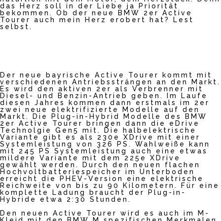
das Herz soll in der Liebe ja Priorität
bekommen. Ob der neue BMW 2er Active
Tourer auch mein Herz erobert hat? Lest
selbst.
Der neue bayrische Active Tourer kommt mit
verschiedenen Antriebssträngen an den Markt.
Es wird den aktiven 2er als Verbrenner mit
Diesel- und Benzin-Antrieb geben. Im Laufe
diesen Jahres kommen dann erstmals im 2er
zwei neue elektrifizierte Modelle auf den
Markt. Die Plug-in-Hybrid Modelle des BMW
2er Active Tourer bringen dann die eDrive
Technolgie Gen5 mit. Die halbelektrische
Variante gibt es als 230e XDrive mit einer
Systemleistung von 326 PS. Wahlweiße kann
mit 245 PS Systemleistung auch eine etwas
mildere Variante mit dem 225e XDrive
gewählt werden. Durch den neuen flachen
Hochvoltbatteriespeicher im Unterboden
erreicht die PHEV-Version eine elektrische
Reichweite von bis zu 90 Kilometern. Für eine
komplette Ladung braucht der Plug-in-
Hybride etwa
2:30
Stunden.
Den neuen Active Tourer wird es auch im M-
Kleid mit den BMW M spezifischen Merkmalen