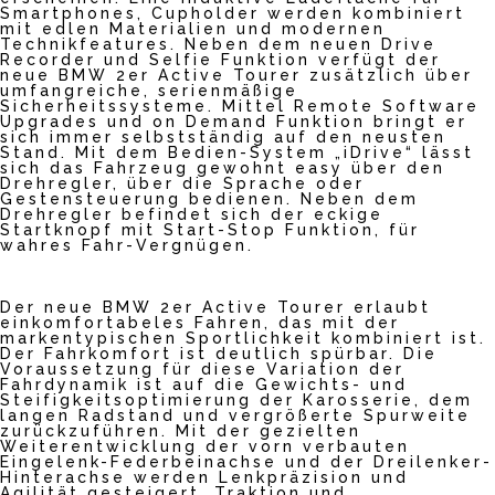
Smartphones, Cupholder werden kombiniert
mit edlen Materialien und modernen
Technikfeatures. Neben dem neuen Drive
Recorder und Selfie Funktion verfügt der
neue BMW 2er Active Tourer zusätzlich über
umfangreiche, serienmäßige
Sicherheitssysteme. Mittel Remote Software
Upgrades und on Demand Funktion bringt er
sich immer selbstständig auf den neusten
Stand. Mit dem Bedien-System „iDrive“ lässt
sich das Fahrzeug gewohnt easy über den
Drehregler, über die Sprache oder
Gestensteuerung bedienen. Neben dem
Drehregler befindet sich der eckige
Startknopf mit Start-Stop Funktion, für
wahres Fahr-Vergnügen.
Der neue BMW 2er Active Tourer erlaubt
einkomfortabeles Fahren, das mit der
markentypischen Sportlichkeit kombiniert ist.
Der Fahrkomfort ist deutlich spürbar. Die
Voraussetzung für diese Variation der
Fahrdynamik ist auf die Gewichts- und
Steifigkeitsoptimierung der Karosserie, dem
langen Radstand und vergrößerte Spurweite
zurückzuführen. Mit der gezielten
Weiterentwicklung der vorn verbauten
Eingelenk-Federbeinachse und der Dreilenker-
Hinterachse werden Lenkpräzision und
Agilität gesteigert. Traktion und