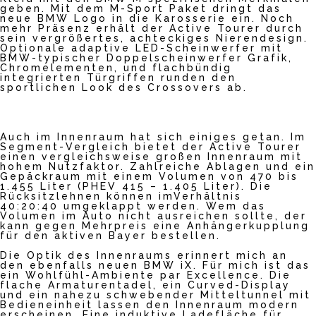
geben. Mit dem M-Sport Paket dringt das
neue BMW Logo in die Karosserie ein. Noch
mehr Präsenz erhält der Active Tourer durch
sein vergrößertes, achteckiges Nierendesign.
Optionale adaptive LED-Scheinwerfer mit
BMW-typischer Doppelscheinwerfer Grafik,
Chromelementen, und flachbündig
integrierten Türgriffen runden den
sportlichen Look des Crossovers ab.
Auch im Innenraum hat sich einiges getan. Im
Segment-Vergleich bietet der Active Tourer
einen vergleichsweise großen Innenraum mit
hohem Nutzfaktor. Zahlreiche Ablagen und ein
Gepäckraum mit einem Volumen von 470 bis
1.455 Liter (PHEV 415 – 1.405 Liter). Die
Rücksitzlehnen können imVerhältnis
40:
20:40
umgeklappt werden. Wem das
Volumen im Auto nicht ausreichen sollte, der
kann gegen Mehrpreis eine Anhängerkupplung
für den aktiven Bayer bestellen.
Die Optik des Innenraums erinnert mich an
den ebenfalls neuen BMW iX. Für mich ist das
ein Wohlfühl-Ambiente par Excellence. Die
flache Armaturentadel, ein Curved-Display
und ein nahezu schwebender Mitteltunnel mit
Bedieneinheit lassen den Innenraum modern
erscheinen. Eine induktive Ladefläche für