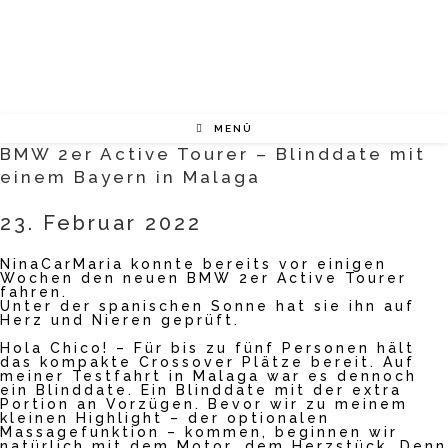
Zum
Inhalt
springen
MENÜ
BMW 2er Active Tourer – Blinddate mit
einem Bayern in Malaga
23. Februar 2022
NinaCarMaria konnte bereits vor einigen
Wochen den neuen BMW 2er Active Tourer
fahren.
Unter der spanischen Sonne hat sie ihn auf
Herz und Nieren geprüft.
Hola Chico! – Für bis zu fünf Personen hält
das kompakte Crossover Plätze bereit. Auf
meiner Testfahrt in Malaga war es dennoch
ein Blinddate. Ein Blinddate mit der extra
Portion an Vorzügen. Bevor wir zu meinem
kleinen Highlight – der optionalen
Massagefunktion – kommen, beginnen wir
natürlich mit dem Motor, dem Herzstück. Denn