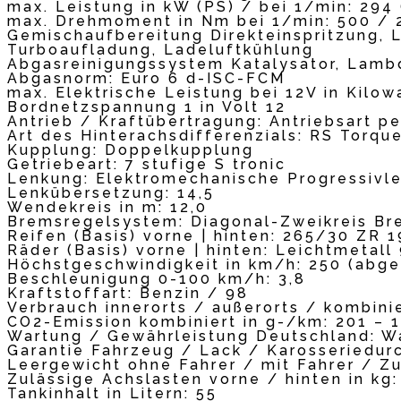
max. Leistung in kW (PS) / bei 1/min: 294
max. Drehmoment in Nm bei 1/min: 500 / 
Gemischaufbereitung Direkteinspritzung,
Turboaufladung, Ladeluftkühlung
Abgasreinigungssystem Katalysator, Lambd
Abgasnorm: Euro 6 d-ISC-FCM
max. Elektrische Leistung bei 12V in Kilow
Bordnetzspannung 1 in Volt 12
Antrieb / Kraftübertragung: Antriebsart p
Art des Hinterachsdifferenzials: RS Torque
Kupplung: Doppelkupplung
Getriebeart: 7 stufige S tronic
Lenkung: Elektromechanische Progressivl
Lenkübersetzung: 14,5
Wendekreis in m: 12,0
Bremsregelsystem: Diagonal-Zweikreis Br
Reifen (Basis) vorne | hinten: 265/30 ZR 1
Räder (Basis) vorne | hinten: Leichtmetall 9
Höchstgeschwindigkeit in km/h: 250 (abge
Beschleunigung 0-100 km/h: 3,8
Kraftstoffart: Benzin / 98
Verbrauch innerorts / außerorts / kombinier
CO2-Emission kombiniert in g-/km: 201 – 
Wartung / Gewährleistung Deutschland: War
Garantie Fahrzeug / Lack / Karosseriedurc
Leergewicht ohne Fahrer / mit Fahrer / Zu
Zulässige Achslasten vorne / hinten in kg
Tankinhalt in Litern: 55