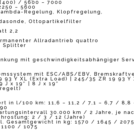
 (400) / 5600 – 7000
2250 – 5600
 Lambda-Regelung, Klopfregelung,
asonde, Ottopartikelfilter
att 2,2
ermanenter Allradantrieb quattro
 Splitter
enkung mit geschwindigkeitsabhängiger Ser
emssystem mit ESC/ABS/EBV, Bremskraftvers
9 93 Y XL (Extra Load) | 245/35 ZR 19 93 Y
 J x 19″ | 8 J x 19″
regelt)
t in l/100 km: 11,6 – 11,2 / 7,1 – 6,7 / 8,8 
190
tungsintervall 30.000 km / 2 Jahre, je nac
hrostung: 2 / 3 / 12 (Jahre)
l. Gesamtgewicht in kg: 1570 / 1645 / 207
: 1100 / 1075