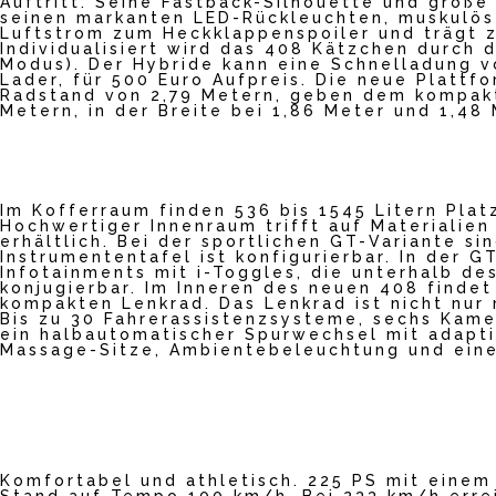
Auftritt. Seine Fastback-Silhouette und große
laden
seinen markanten LED-Rückleuchten, muskulös 
Luftstrom zum Heckklappenspoiler und trägt z
Individualisiert wird das 408 Kätzchen durch 
Modus). Der Hybride kann eine Schnelladung v
YouTub
Lader, für 500 Euro Aufpreis. Die neue Plattf
Radstand von 2,79 Metern, geben dem kompakt
e
Metern, in der Breite bei 1,86 Meter und 1,48
immer
entsper
ren
Im Kofferraum finden 536 bis 1545 Litern Plat
Hochwertiger Innenraum trifft auf Materialien
erhältlich. Bei der sportlichen GT-Variante si
Instrumententafel ist konfigurierbar. In der 
Infotainments mit i-Toggles, die unterhalb de
konjugierbar. Im Inneren des neuen 408 finde
kompakten Lenkrad. Das Lenkrad ist nicht nur 
Bis zu 30 Fahrerassistenzsysteme, sechs Kam
ein halbautomatischer Spurwechsel mit adapt
Massage-Sitze, Ambientebeleuchtung und eine
Komfortabel und athletisch. 225 PS mit ein