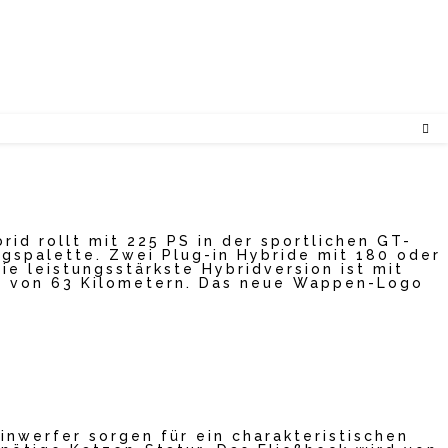
id rollt mit 225 PS in der sportlichen GT-
ngspalette. Zwei Plug-in Hybride mit 180 oder
ie leistungsstärkste Hybridversion ist mit
te von 63 Kilometern. Das neue Wappen-Logo
inwerfer sorgen für ein charakteristischen