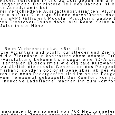
 Räder, zwischen 17 und 20 Zoll geben ihm die
abgerundet. Der hintere Teil des Daches ist 
ur Aerodynamik bei.
drei verschiedene Ausstattungsvarianten: Allur
on 0 auf 100% in 1,40 Stunde durchführen, da
orm, EMP2 (Efficient Modular Plattform) zaube
en Crossover-Coupé dabei viel Raum. Seine Au
 Meter in der Höhe.
z. Beim Verbrenner etwa 1611 Liter.
 wie Alcantara und Stoff, Kunstleder und Zier
nd die Ziernähte in kontrastreichem Adamin-Grü
GT-Ausstattung bekommt sie sogar eine 3D-Ansi
s zentralen Bildschirmes wie digitale Kurzwahl
t zusätzlich die neuste Generation des Peugeo
markant, sondern optional beheizbar, ab der A
eras und neun Radargeräte sind im neuen Peug
ivem Tempomat gekoppelt. Der Komfort kommt 
 induktive Ladefläche, machen ihn zum komfor
em maximalen Drehmoment von 360 Newtonmeter