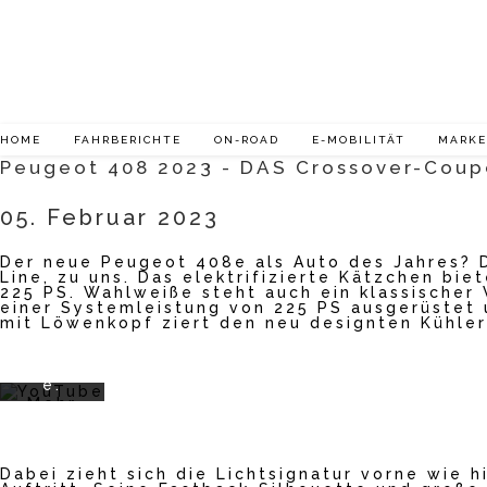
Zum
Inhalt
springen
HOME
FAHRBERICHTE
ON-ROAD
E-MOBILITÄT
MARK
Mit
dem
Peugeot 408 2023 - DAS Crossover-Coupé
Laden
des
05. Februar 2023
Videos
akzept
ieren
Der neue Peugeot 408e als Auto des Jahres? Da
Sie die
Line, zu uns. Das elektrifizierte Kätzchen bi
Datens
225 PS. Wahlweiße steht auch ein klassischer 
einer Systemleistung von 225 PS ausgerüstet 
chutze
mit Löwenkopf ziert den neu designten Kühlerg
rklärun
g von
YouTub
e.
Mehr
erfahr
en
Dabei zieht sich die Lichtsignatur vorne wie 
Video