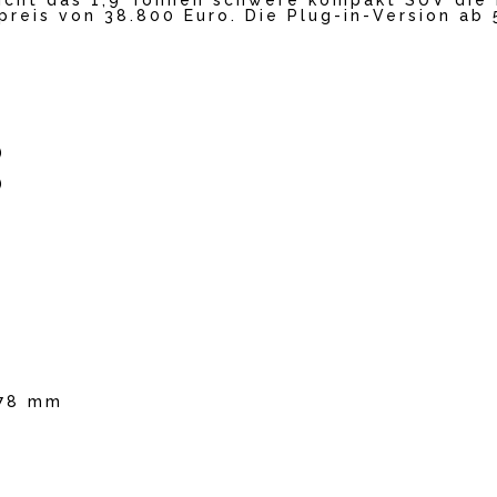
icht das 1,9 Tonnen schwere kompakt SUV die 
reis von 38.800 Euro. Die Plug-in-Version ab 
)
)
478 mm