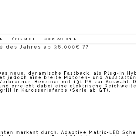
EN
ÜBER MICH
KOOPERATIONEN
 des Jahres ab 36.000€ ??
s neue, dynamische Fastback, als Plug-in Hybr
etet jedoch eine breite Motoren- und Ausstattu
Verbrenner, Benziner mit 131 PS zur Auswahl. D
und erreicht dabei eine elektrische Reichwei
rill in Karosseriefarbe (Serie ab GT).
hinten markant durch. Adaptive Matrix-LED Sche