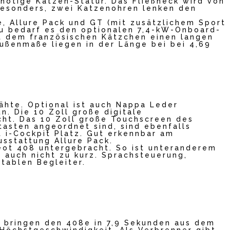
 nötige Katzen-Statur. Das Fließheck wird von
besonders, zwei Katzenohren lenken den
e, Allure Pack und GT (mit zusätzlichem Sport
zu bedarf es den optionalen 7,4-kW-Onboard-
rt dem französischen Kätzchen einen langen
ßenmaße liegen in der Länge bei bei 4,69
nähte. Optional ist auch Nappa Leder
n. Die 10 Zoll große digitale
cht. Das 10 Zoll große Touchscreen des
tasten angeordnet sind, sind ebenfalls
t i-Cockpit Platz. Gut erkennbar am
usstattung Allure Pack.
eot 408 untergebracht. So ist unteranderem
auch nicht zu kurz. Sprachsteuerung,
tablen Begleiter.
 bringen den 408e in 7,9 Sekunden aus dem