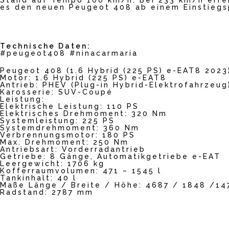
Stand auf Tempo 100 km/h. Bei 233 km/h erre
es den neuen Peugeot 408 ab einem Einstiegsp
Technische Daten:
#peugeot408 #ninacarmaria
Peugeot 408 (1.6 Hybrid (225 PS) e-EAT8 2023
Motor: 1.6 Hybrid (225 PS) e-EAT8
Antrieb: PHEV (Plug-in Hybrid-Elektrofahrzeug
Karosserie: SUV-Coupé
Leistung:
Elektrische Leistung: 110 PS
Elektrisches Drehmoment: 320 Nm
Systemleistung: 225 PS
Systemdrehmoment: 360 Nm
Verbrennungsmotor: 180 PS
Max. Drehmoment: 250 Nm
Antriebsart: Vorderradantrieb
Getriebe: 8 Gänge, Automatikgetriebe e-EAT
Leergewicht: 1706 kg
Kofferraumvolumen: 471 – 1545 l
Tankinhalt: 40 l
Maße Länge / Breite / Höhe: 4687 / 1848 /1
Radstand: 2787 mm