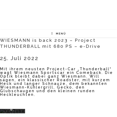
Zum
Inhalt
springen
MENÜ
WIESMANN is back 2023 – Project
THUNDERBALL mit 680 PS – e-Drive
Mit
dem
25. Juli 2022
Laden
des
Mit ihrem neusten Project-Car „Thunderball“
Videos
wagt Wiesmann Sportscar ein Comeback. Die
akzept
Optik bleibt dabei ganz Wiesmann. Will
ieren
sagen, ein klassischer Roadster, mit kurzem
Sie die
Heck und langer Schnauze, dem bekannten
Datens
Wiesmann-Kühlergrill, Gecko, den
Glubschaugen und den kleinen runden
chutze
Heckleuchten.
rklärun
g von
YouTub
e.
Mehr