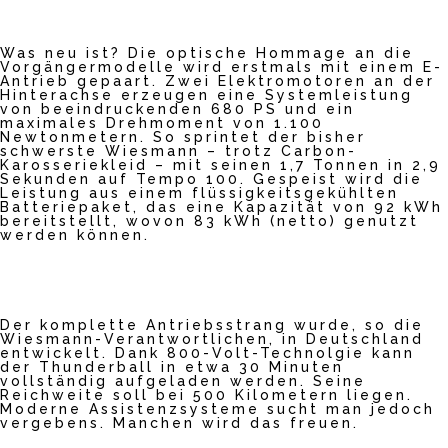
erfahr
en
Was neu ist? Die optische Hommage an die
Video
Vorgängermodelle wird erstmals mit einem E-
laden
Antrieb gepaart. Zwei Elektromotoren an der
Hinterachse erzeugen eine Systemleistung
von beeindruckenden 680 PS und ein
maximales Drehmoment von 1.100
YouTub
Newtonmetern. So sprintet der bisher
schwerste Wiesmann – trotz Carbon-
e
Karosseriekleid – mit seinen 1,7 Tonnen in 2,9
immer
Sekunden auf Tempo 100. Gespeist wird die
entsper
Leistung aus einem flüssigkeitsgekühlten
ren
Batteriepaket, das eine Kapazität von 92 kWh
bereitstellt, wovon 83 kWh (netto) genutzt
werden können.
Der komplette Antriebsstrang wurde, so die
Wiesmann-Verantwortlichen, in Deutschland
entwickelt. Dank 800-Volt-Technolgie kann
der Thunderball in etwa 30 Minuten
vollständig aufgeladen werden. Seine
Reichweite soll bei 500 Kilometern liegen.
Moderne Assistenzsysteme sucht man jedoch
vergebens. Manchen wird das freuen.