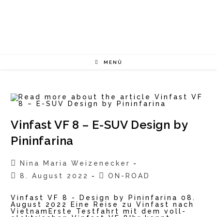
Zum
Inhalt
springen
MENÜ
Vinfast VF 8 – E-SUV Design by
Pininfarina
Beitrags-
Nina Maria Weizenecker
Autor:
Beitrag
Beitrags-
8. August 2022
ON-ROAD
veröffentlicht:
Kategorie:
Vinfast VF 8 - Design by Pininfarina 08.
August 2022 Eine Reise zu Vinfast nach
VietnamErste Testfahrt mit dem voll-