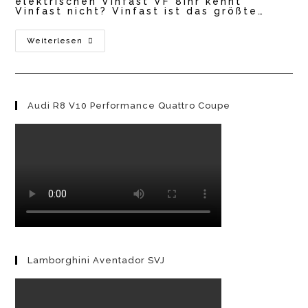
elektrischen Vinfast VF 8Ihr kennt
Vinfast nicht? Vinfast ist das größte…
Vinfast
Weiterlesen
VF
8
–
E-
SUV
Design
Audi R8 V10 Performance Quattro Coupe
By
Pininfarina
Lamborghini Aventador SVJ