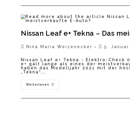
2021
–
Nissan
´s
Next
Topmodel?
Nissan Leaf e+ Tekna – Das me
Beitrags-
Beitrag
Nina Maria Weizenecker
5. Januar
Autor:
veröffentlic
Nissan Leaf e+ Tekna - Elektro-Check 
e+ galt lange als eines der meistverka
haben das Modelljahr 2021 mit der hö
„Tekna“,…
Nissan
Weiterlesen
Leaf
E+
Tekna
–
Das
Meistverkaufte
E-
Auto?