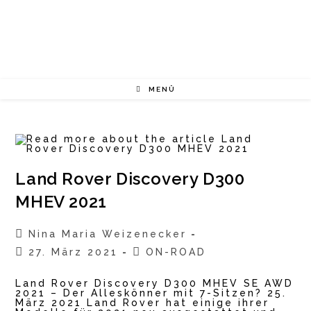
Zum
Inhalt
springen
MENÜ
Land Rover Discovery D300
MHEV 2021
Beitrags-
Nina Maria Weizenecker
Autor:
Beitrag
Beitrags-
27. März 2021
ON-ROAD
veröffentlicht:
Kategorie:
Land Rover Discovery D300 MHEV SE AWD
2021 – Der Alleskönner mit 7-Sitzen? 25.
März 2021 Land Rover hat einige ihrer