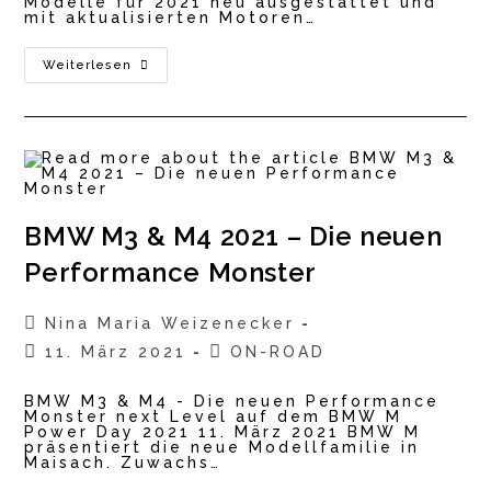
Modelle für 2021 neu ausgestattet und
mit aktualisierten Motoren…
Land
Weiterlesen
Rover
Discovery
D300
MHEV
2021
BMW M3 & M4 2021 – Die neuen
Performance Monster
Beitrags-
Nina Maria Weizenecker
Autor:
Beitrag
Beitrags-
11. März 2021
ON-ROAD
veröffentlicht:
Kategorie:
BMW M3 & M4 - Die neuen Performance
Monster next Level auf dem BMW M
Power Day 2021 11. März 2021 BMW M
präsentiert die neue Modellfamilie in
Maisach. Zuwachs…