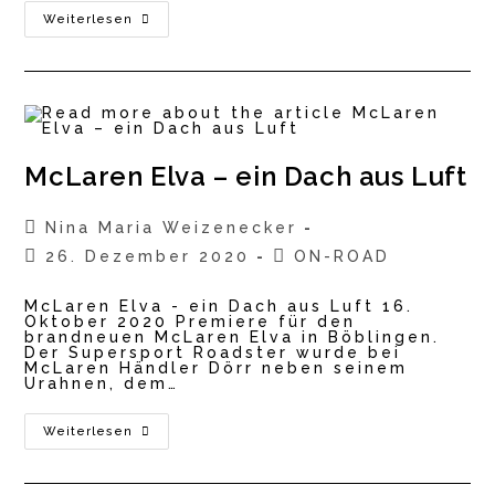
BMW
Weiterlesen
M3
&
M4
2021
–
Die
Neuen
Performance
Monster
McLaren Elva – ein Dach aus Luft
Beitrags-
Nina Maria Weizenecker
Autor:
Beitrag
Beitrags-
26. Dezember 2020
ON-ROAD
veröffentlicht:
Kategorie:
McLaren Elva - ein Dach aus Luft 16.
Oktober 2020 Premiere für den
brandneuen McLaren Elva in Böblingen.
Der Supersport Roadster wurde bei
McLaren Händler Dörr neben seinem
Urahnen, dem…
McLaren
Weiterlesen
Elva
–
Ein
Dach