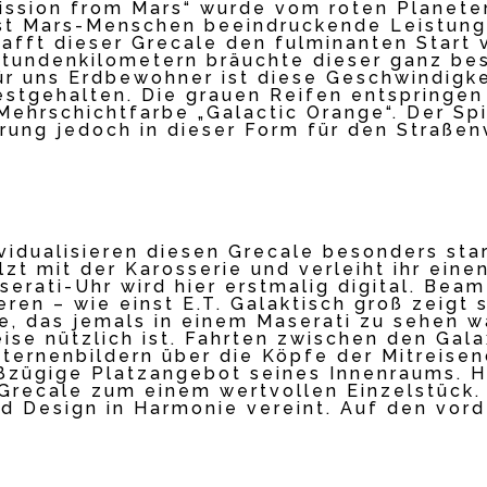
Mission from Mars“ wurde vom roten Planeten
lbst Mars-Menschen beeindruckende Leistun
hafft dieser Grecale den fulminanten Start 
tundenkilometern bräuchte dieser ganz bes
r uns Erdbewohner ist diese Geschwindigkeit
estgehalten. Die grauen Reifen entspringen
ehrschichtfarbe „Galactic Orange“. Der Spi
rung jedoch in dieser Form für den Straßenv
vidualisieren diesen Grecale besonders star
lzt mit der Karosserie und verleiht ihr eine
aserati-Uhr wird hier erstmalig digital. Be
ren – wie einst E.T. Galaktisch groß zeigt
e, das jemals in einem Maserati zu sehen wa
eise nützlich ist. Fahrten zwischen den Gala
ternenbildern über die Köpfe der Mitreisen
oßzügige Platzangebot seines Innenraums. 
 Grecale zum einem wertvollen Einzelstück. 
d Design in Harmonie vereint. Auf den vorde