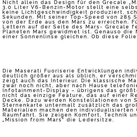
Nicht allein das Design für den Grecale „
3.0 Liter V6-Benzin-Motor stellt eine se
keine Lichtgeschwindigkeit produziert, sc
Sekunden. Mit seiner Top-Speed von 285 S
von der Erde aus den Mars zu erreichen. Fü
Lettern auf der Seite des Mars- Grecale f
Planeten Mars gewidmet ist. Genauso die M
einer Sonnenlinse gleichen. Ob diese Folie
Die Maserati Fuoriserie Entwicklungen indi
deutlich größer aus als üblich, er verschmi
zeigt auch das Interieur. Die klassische M
zwar noch nicht, aber nach Hause telefonie
Infotainment-Display – übrigens das größt
nicht das einzige Feature, das auf einer R
Decke. Dazu werden Konstellationen von S
Sternenkarte untermalt zusätzlich das gr
Materialien machen den individualisierten
Raumfahrt. Sie zeigen Komfort, Technik un
„Mission from Mars“ die Ledersitze.