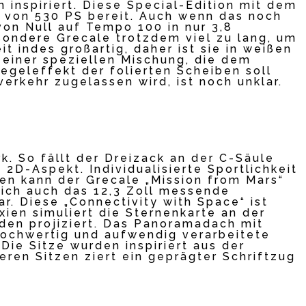
 inspiriert. Diese Special-Edition mit dem
g von 530 PS bereit. Auch wenn das noch
von Null auf Tempo 100 in nur 3,8
ondere Grecale trotzdem viel zu lang, um
 indes großartig, daher ist sie in weißen
 einer speziellen Mischung, die dem
egeleffekt der folierten Scheiben soll
erkehr zugelassen wird, ist noch unklar.
k. So fällt der Dreizack an der C-Säule
n 2D-Aspekt. Individualisierte Sportlichkeit
amen kann der Grecale „Mission from Mars“
 sich auch das 12,3 Zoll messende
r. Diese „Connectivity with Space“ ist
xien simuliert die Sternenkarte an der
den projiziert. Das Panoramadach mit
Hochwertig und aufwendig verarbeitete
Die Sitze wurden inspiriert aus der
ren Sitzen ziert ein geprägter Schriftzug