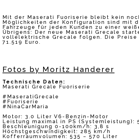
Mit der Maserati Fuoriserie bleibt kein no
Möglichkeiten der Konfiguration sind mit 
Fahrzeuge für jeden Kunden zu einer weiß
Übrigens: Der neue Maserati Grecale star
vollelektrische Grecale folgen. Die Preise
71.519 Euro.
Fotos by Moritz Handerer
Technische Daten:
Maserati Grecale Fuoriserie
#MaseratiGrecale
#Fuoriserie
#NinaCarMaria
Motor: 3.0 Liter V6-Benzin-Motor
Leistung maximal in PS (Systemleistung):
Beschleunigung 0-100km/h: 3,8 s
Höchstgeschwindigkeit: 285 km/h
Kofferraumvolumen: 535 – 570 Liter