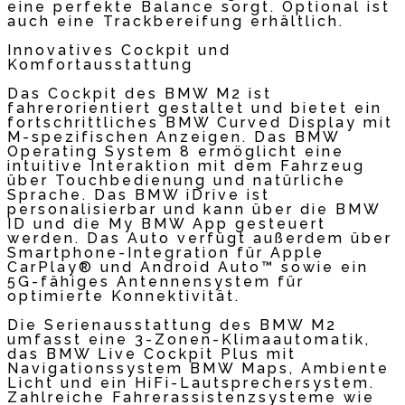
eine perfekte Balance sorgt. Optional ist
auch eine Trackbereifung erhältlich.
Innovatives Cockpit und
Komfortausstattung
Das Cockpit des BMW M2 ist
fahrerorientiert gestaltet und bietet ein
fortschrittliches BMW Curved Display mit
M-spezifischen Anzeigen. Das BMW
Operating System 8 ermöglicht eine
intuitive Interaktion mit dem Fahrzeug
über Touchbedienung und natürliche
Sprache. Das BMW iDrive ist
personalisierbar und kann über die BMW
ID und die My BMW App gesteuert
werden. Das Auto verfügt außerdem über
Smartphone-Integration für Apple
CarPlay® und Android Auto™ sowie ein
5G-fähiges Antennensystem für
optimierte Konnektivität.
Die Serienausstattung des BMW M2
umfasst eine 3-Zonen-Klimaautomatik,
das BMW Live Cockpit Plus mit
Navigationssystem BMW Maps, Ambiente
Licht und ein HiFi-Lautsprechersystem.
Zahlreiche Fahrerassistenzsysteme wie