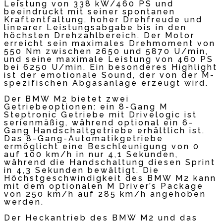
Leistung von 338 kW/460 PS und
beeindruckt mit seiner spontanen
Kraftentfaltung, hoher Drehfreude und
linearer Leistungsabgabe bis in den
höchsten Drehzahlbereich. Der Motor
erreicht sein maximales Drehmoment von
550 Nm zwischen 2650 und 5870 U/min,
und seine maximale Leistung von 460 PS
bei 6250 U/min. Ein besonderes Highlight
ist der emotionale Sound, der von der M-
spezifischen Abgasanlage erzeugt wird.
Der BMW M2 bietet zwei
Getriebeoptionen: ein 8-Gang M
Steptronic Getriebe mit Drivelogic ist
serienmäßig, während optional ein 6-
Gang Handschaltgetriebe erhältlich ist.
Das 8-Gang-Automatikgetriebe
ermöglicht eine Beschleunigung von 0
auf 100 km/h in nur 4,1 Sekunden,
während die Handschaltung diesen Sprint
in 4,3 Sekunden bewältigt. Die
Höchstgeschwindigkeit des BMW M2 kann
mit dem optionalen M Driver’s Package
von 250 km/h auf 285 km/h angehoben
werden.
Der Heckantrieb des BMW M2 und das