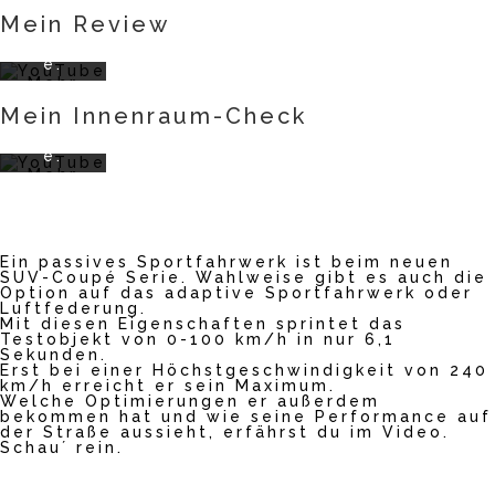
akzept
rklärun
Mein Review
ieren
g von
Sie die
YouTub
Datens
e.
chutze
Mehr
rklärun
erfahr
Mein Innenraum-Check
g von
en
YouTub
e.
Video
Mehr
laden
erfahr
en
YouTub
Video
Ein passives Sportfahrwerk ist beim neuen
e
laden
SUV-Coupé Serie. Wahlweise gibt es auch die
immer
Option auf das adaptive Sportfahrwerk oder
entsper
Luftfederung.
ren
Mit diesen Eigenschaften sprintet das
YouTub
Testobjekt von 0-100 km/h in nur 6,1
Sekunden.
e
Erst bei einer Höchstgeschwindigkeit von 240
immer
km/h erreicht er sein Maximum.
entsper
Welche Optimierungen er außerdem
ren
bekommen hat und wie seine Performance auf
der Straße aussieht, erfährst du im Video.
Schau´ rein.