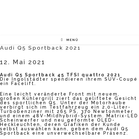
Zum
Inhalt
springen
MENÜ
Audi Q5 Sportback 2021
12. Mai 2021
Audi Q5 Sportback 45 TFSI quattro
2021
Die Ingolstädter spendieren ihrem SUV-Coupé
ein Facelift.
Mit
dem
Eine leicht veränderte Front mit neuem,
großen Kühlergrill ziert das geliftete Gesicht
Laden
des sportlichen Q5. Unter der Motorhaube
des
verbirgt sich im Testfahrzeug ein 2,0-Liter-
Videos
Turbobenziner mit 265 PS, 370 Newtonmeter
Mit
akzept
und einem 48V-Mildhybrid-System. Matrix-LED
dem
ieren
Scheinwerfer und neu geformte OLED-
Heckleuchten, deren Grafiken der Kunde
Laden
Sie die
selbst auswählen kann, geben dem Audi Q5
des
Datens
Sportback eine unverwechselbare Präsenz.
Videos
chutze