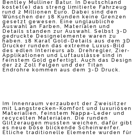
Bentley Mulliner Batur. In Deutschland
kostet(e) das streng limitierte Fahrzeug
rund 2 Millionen Euro. Dabei sind den
Wünschen der 18 Kunden keine Grenzen
gesetzt gewesen. Eine unglaubliche
Auswahl an Farben, Materialen und
Details standen zur Auswahl. Selbst 3-D
gedruckte Designelemente waren zu
haben. 18 Karat Gold-Details aus dem 3D
Drucker runden das extreme Luxus-Bild
des edlen Interieurs ab. Drehregler, Zier-
Applikationen und Luftauslässe sind in
feinstem Gold gefertigt. Auch das Design
der 22 Zoll Felgen und der Titan
Endrohre kommen aus dem 3-D Druck.
Im Innenraum verzaubert der Zweisitzer
mit Langstrecken-Komfort und luxuriösen
Materialien, feinstem Nappa-Leder und
recycelten Materialen. Die runden
Glitzeraugen mussten weichen, dafür gibt
es neue böse blickende Scheinwerfer.
Etliche traditionelle Elemente wurden für