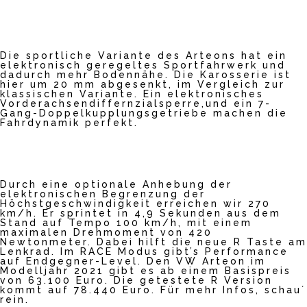
erfahr
en
Video
laden
Die sportliche Variante des Arteons hat ein
elektronisch geregeltes Sportfahrwerk und
dadurch mehr Bodennähe. Die Karosserie ist
hier um 20 mm abgesenkt, im Vergleich zur
YouTub
klassischen Variante. Ein elektronisches
Vorderachsendiffernzialsperre,und ein 7-
e
Gang-Doppelkupplungsgetriebe machen die
immer
Fahrdynamik perfekt.
entsper
ren
Durch eine optionale Anhebung der
elektronischen Begrenzung der
Höchstgeschwindigkeit erreichen wir 270
km/h. Er sprintet in 4,9 Sekunden aus dem
Stand auf Tempo 100 km/h, mit einem
maximalen Drehmoment von 420
Newtonmeter. Dabei hilft die neue R Taste am
Lenkrad. Im RACE Modus gibt’s Performance
auf Endgegner-Level. Den VW Arteon im
Modelljahr 2021 gibt es ab einem Basispreis
von 63.100 Euro. Die getestete R Version
kommt auf 78.440 Euro. Für mehr Infos, schau´
rein.