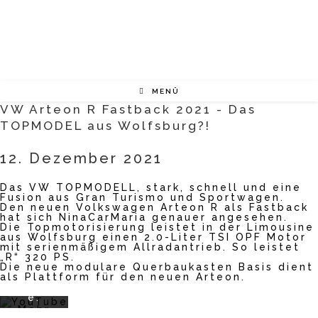
Zum
Inhalt
springen
MENÜ
VW Arteon R Fastback 2021 - Das
TOPMODEL aus Wolfsburg?!
Mit
dem
12. Dezember 2021
Laden
des
Das VW TOPMODELL, stark, schnell und eine
Videos
Fusion aus Gran Turismo und Sportwagen.
akzept
Den neuen Volkswagen Arteon R als Fastback
ieren
hat sich NinaCarMaria genauer angesehen.
Sie die
Die Topmotorisierung leistet in der Limousine
Datens
aus Wolfsburg einen 2.0-Liter TSI OPF Motor
mit serienmäßigem Allradantrieb. So leistet
chutze
„R“ 320 PS.
rklärun
Die neue modulare Querbaukasten Basis dient
g von
als Plattform für den neuen Arteon.
YouTub
e.
Mehr