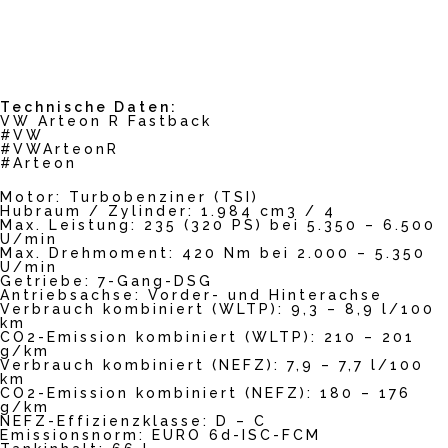
Technische Daten:
VW Arteon R Fastback
#VW
#VWArteonR
#Arteon
Motor: Turbobenziner (TSI)
Hubraum / Zylinder: 1.984 cm3 / 4
Max. Leistung: 235 (320 PS) bei 5.350 – 6.500
U/min
Max. Drehmoment: 420 Nm bei 2.000 – 5.350
U/min
Getriebe: 7-Gang-DSG
Antriebsachse: Vorder- und Hinterachse
Verbrauch kombiniert (WLTP): 9,3 – 8,9 l/100
km
CO2-Emission kombiniert (WLTP): 210 – 201
g/km
Verbrauch kombiniert (NEFZ): 7,9 – 7,7 l/100
km
CO2-Emission kombiniert (NEFZ): 180 – 176
g/km
NEFZ-Effizienzklasse: D – C
Emissionsnorm: EURO 6d-ISC-FCM