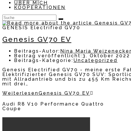
ÜBER MICH
KOOPERATIONEN
GENESIS Electrified GV70
Genesis GV70 EV
Beitrags-Autor:
Nina Maria Weizenecke
Beitrag veröffentlicht:
3. Oktober 2022
Beitrags-Kategorie:
Uncategorized
Genesis Electrified GV70 - meine erste Fa
Elektrifizierter Genesis GV70 SUV: Sport
mit Allradantrieb und bis zu 455 Km Reic
mit drei…
Weiterlesen
Genesis GV70 EV
Audi R8 V10 Performance Quattro
Coupe