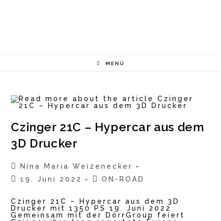
Zum
Inhalt
springen
MENÜ
Czinger 21C – Hypercar aus dem
3D Drucker
Beitrags-
Nina Maria Weizenecker
Autor:
Beitrag
Beitrags-
19. Juni 2022
ON-ROAD
veröffentlicht:
Kategorie:
Czinger 21C – Hypercar aus dem 3D
Drucker mit 1350 PS 19. Juni 2022
Gemeinsam mit der DörrGroup feiert