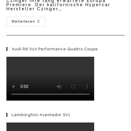
Czinger ihre lang erwartete Europa
Premiere. Der kalifornische Hypercar
Hersteller Czinger,…
Czinger
Weiterlesen
21C
–
Hypercar
Aus
Dem
3D
Audi R8 V10 Performance Quattro Coupe
Drucker
Lamborghini Aventador SVJ