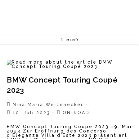
Zum
Inhalt
springen
MENÜ
BMW Concept Touring Coupé
2023
Beitrags-
Nina Maria Weizenecker
Autor:
Beitrag
Beitrags-
10. Juli 2023
ON-ROAD
veröffentlicht:
Kategorie:
BMW Concept Touring Coupé 2023 19. Mai
2023 Zur Eröffnung des Concorso
d'Eleganza Villa d'Este 2023 präsentiert