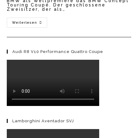
BMW als Weltpremiere das BMW Concept
Touring Coupé. Der geschlossene
Zweisitzer, der als…
BMW
Weiterlesen
Concept
Touring
Coupé
2023
Audi R8 V10 Performance Quattro Coupe
Lamborghini Aventador SVJ