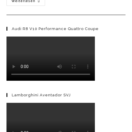
Brabus
Weiterlesen
820
Turbo
S
–
Der
Endgegner
Audi R8 V10 Performance Quattro Coupe
Aus
Bottrop
Lamborghini Aventador SVJ