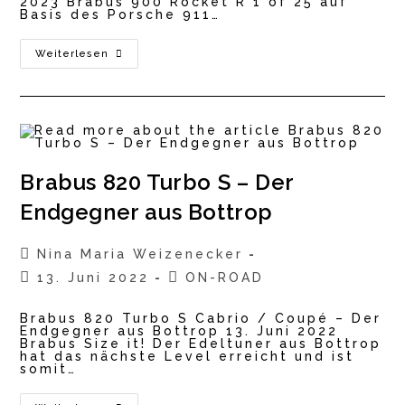
2023 Brabus 900 Rocket R 1 of 25 auf
Basis des Porsche 911…
BRABUS
Weiterlesen
900
ROCKET
R
–
PORSCHE
911
TURBO
S
COUPÉ
Brabus 820 Turbo S – Der
Endgegner aus Bottrop
Beitrags-
Nina Maria Weizenecker
Autor:
Beitrag
Beitrags-
13. Juni 2022
ON-ROAD
veröffentlicht:
Kategorie:
Brabus 820 Turbo S Cabrio / Coupé – Der
Endgegner aus Bottrop 13. Juni 2022
Brabus Size it! Der Edeltuner aus Bottrop
hat das nächste Level erreicht und ist
somit…