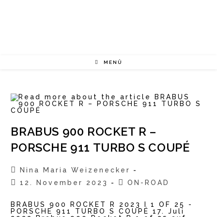
Zum
Inhalt
springen
MENÜ
BRABUS 900 ROCKET R –
PORSCHE 911 TURBO S COUPÉ
Beitrags-
Nina Maria Weizenecker
Autor:
Beitrag
Beitrags-
12. November 2023
ON-ROAD
veröffentlicht:
Kategorie:
BRABUS 900 ROCKET R 2023 I 1 OF 25 -
PORSCHE 911 TURBO S COUPÉ 17. Juli