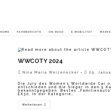
Zum
Inhalt
springen
HOME
FAHRBERICHTE
ON-ROAD
E-MOBILITÄT
MARK
WWCOTY 2024
Beitrags-
Beitrag
Nina Maria Weizenecker
29. Janu
Autor:
veröffentlic
Die Jury des Women’s Worldwide Car 
entschieden und die Sieger in den 5 K
bekanntgegeben. Bestes „Familienauto“
EX30. In der Kategorie…
WWCOTY
Weiterlesen
2024