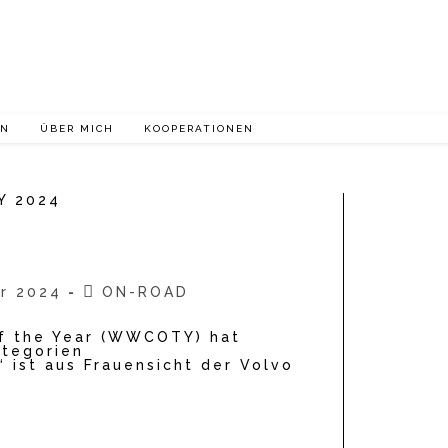
EN
ÜBER MICH
KOOPERATIONEN
Beitrags-
ar 2024
ON-ROAD
ht:
Kategorie:
of the Year (WWCOTY) hat
ategorien
 ist aus Frauensicht der Volvo