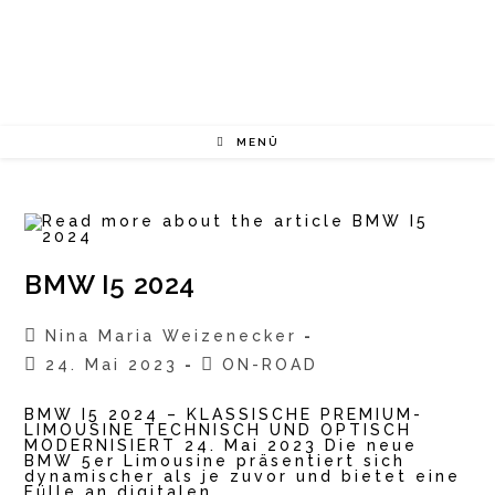
Zum
Inhalt
springen
MENÜ
BMW I5 2024
Beitrags-
Nina Maria Weizenecker
Autor:
Beitrag
Beitrags-
24. Mai 2023
ON-ROAD
veröffentlicht:
Kategorie:
BMW I5 2024 – KLASSISCHE PREMIUM-
LIMOUSINE TECHNISCH UND OPTISCH
MODERNISIERT 24. Mai 2023 Die neue
BMW 5er Limousine präsentiert sich
dynamischer als je zuvor und bietet eine
Fülle an digitalen…