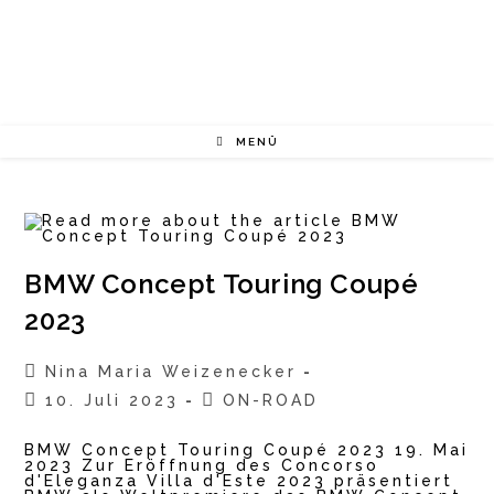
Zum
Inhalt
springen
MENÜ
BMW Concept Touring Coupé
2023
Beitrags-
Nina Maria Weizenecker
Autor:
Beitrag
Beitrags-
10. Juli 2023
ON-ROAD
veröffentlicht:
Kategorie:
BMW Concept Touring Coupé 2023 19. Mai
2023 Zur Eröffnung des Concorso
d'Eleganza Villa d'Este 2023 präsentiert