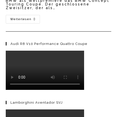
BMW als Weltpremiere das BMW Concept
Touring Coupé. Der geschlossene
Zweisitzer, der als…
BMW
Weiterlesen
Concept
Touring
Coupé
2023
Audi R8 V10 Performance Quattro Coupe
Lamborghini Aventador SVJ