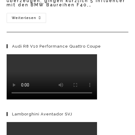
überzeugen, gingen kürzlich 5 Influencer
mit den BMW Baureihen F40,…
BMW
Weiterlesen
M
Performance
Parts
–
Media
Drive
Audi R8 V10 Performance Quattro Coupe
2021
Lamborghini Aventador SVJ