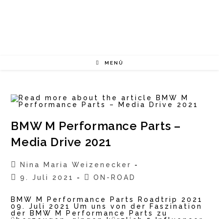
Zum
Inhalt
springen
MENÜ
BMW M Performance Parts –
Media Drive 2021
Beitrags-
Nina Maria Weizenecker
Autor:
Beitrag
Beitrags-
9. Juli 2021
ON-ROAD
veröffentlicht:
Kategorie:
BMW M Performance Parts Roadtrip 2021
09. Juli 2021 Um uns von der Faszination
der BMW M Performance Parts zu