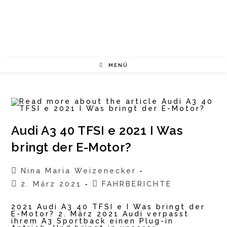
Zum
Inhalt
springen
MENÜ
Audi A3 40 TFSI e 2021 I Was
bringt der E-Motor?
Beitrags-
Nina Maria Weizenecker
Autor:
Beitrag
Beitrags-
2. März 2021
FAHRBERICHTE
veröffentlicht:
Kategorie:
2021 Audi A3 40 TFSI e I Was bringt der
E-Motor? 2. März 2021 Audi verpasst
ihrem A3 Sportback einen Plug-in