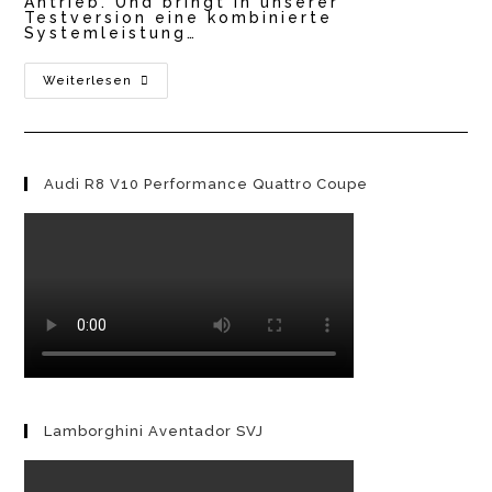
Antrieb. Und bringt in unserer
Testversion eine kombinierte
Systemleistung…
Audi
Weiterlesen
A3
40
TFSI
E
2021
I
Audi R8 V10 Performance Quattro Coupe
Was
Bringt
Der
E-
Motor?
Lamborghini Aventador SVJ