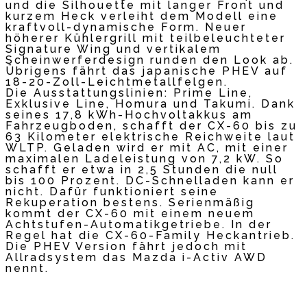
und die Silhouette mit langer Front und
kurzem Heck verleiht dem Modell eine
kraftvoll-dynamische Form. Neuer
höherer Kühlergrill mit teilbeleuchteter
Signature Wing und vertikalem
Scheinwerferdesign runden den Look ab.
Übrigens fährt das japanische PHEV auf
18-20-Zoll-Leichtmetallfelgen.
Die Ausstattungslinien: Prime Line,
Exklusive Line, Homura und Takumi. Dank
seines 17,8 kWh-Hochvoltakkus am
Fahrzeugboden, schafft der CX-60 bis zu
63 Kilometer elektrische Reichweite laut
WLTP. Geladen wird er mit AC, mit einer
maximalen Ladeleistung von 7,2 kW. So
schafft er etwa in 2,5 Stunden die null
bis 100 Prozent. DC-Schnelladen kann er
nicht. Dafür funktioniert seine
Rekuperation bestens. Serienmäßig
kommt der CX-60 mit einem neuem
Achtstufen-Automatikgetriebe. In der
Regel hat die CX-60-Family Heckantrieb.
Die PHEV Version fährt jedoch mit
Allradsystem das Mazda i-Activ AWD
nennt.