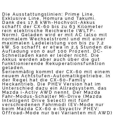
Die Ausstattungslinien: Prime Line,
Exklusive Line, Homura und Takumi.
Dank des 17,8 kWh-Hochvolt-Akkus
schafft der CX-60 bis zu 63 Kilometer
rein elektrische Reichweite (WLTP-
Norm). Geladen wird er mit AC (also mit
normalem Wechselstrom) und mit einer
maximalen Ladeleistung von bis zu 7,2
kW. So schafft er etwa in 2,5 Stunden die
Aufladung von 0 auf 100 Prozent. DC-
Schnelladen kann er leider nicht. Die
Akkus werden aber auch über die gut
funktionierende Rekuperationsfunktion
geladen.
Serienmäßig kommt der CX-60 mit einem
neuem Achtstufen-Automatikgetriebe. In
der Regel hat die CX-60-Family
Heckantrieb. Die PHEV Version hat im
Unterschied dazu ein Allradsystem, das
Mazda i-Activ AWD nennt. Der Mazda
Fahr-Modus-Schalter Mi-Drive (Mazda
Intelligent Drive Select) mit fünf
verschiedenen Fahrmodi (EV-Mode nur
beim Mazda CX-60 e-Skyactiv PHEV;
Offroad-Mode nur bei Varianten mit AWD)